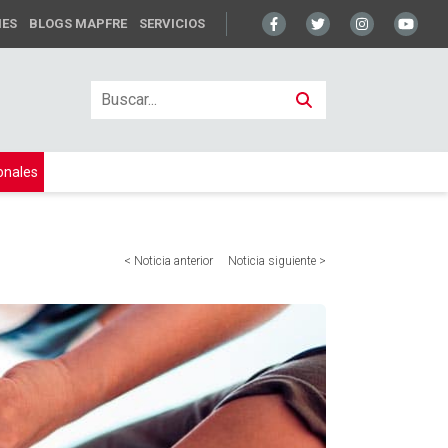
NES
BLOGS MAPFRE
SERVICIOS
onales
< Noticia anterior
Noticia siguiente >