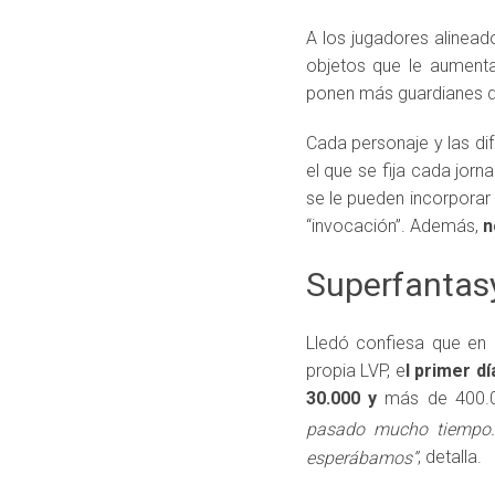
A los jugadores alineado
objetos que le aumenta
ponen más guardianes de
Cada personaje y las di
el que se fija cada jorn
se le pueden incorporar
“invocación”. Además,
n
Superfantas
Lledó confiesa que en
propia LVP, e
l primer d
30.000 y
más de 400.0
pasado mucho tiempo. 
, detalla.
esperábamos”