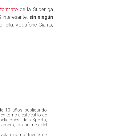
 formato
de la Superliga
á interesante,
sin ningún
r ella: Vodafone Giants,
de 10 años publicando
n torno a este estilo de
peticiones de eSports,
eamers, los animes del
avalan como fuente de