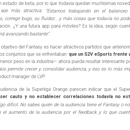
n estado de beta, por lo que todavía quedan muchísimas noved
n aún más atractiva:
“Estamos trabajando en el balanceo 
s, corregir bugs, su fluidez… y más cosas que todavía no pod
ación. ¿Y una futura app para móviles? Es la idea, según cue
irá avanzando bastante”.
 objetivo del Fantasy es hacer atractivos partidos que anterior
los conjuntos que se enfrentaban:
que un S2V eSports frente a
enor peso en la industria— ahora pueda resultar interesante 
Nos permite crecer y consolidar audiencia, y eso es lo más imp
roduct manager de LVP.
udiencia de la Superliga Orange parecen indicar que el Supe
e
ser cauto y no establecer correlaciones todavía no es
go difícil. No sabes quién de la audiencia tiene el Fantasy o n
n el aumento de la audiencia por el feedback y lo que cuent