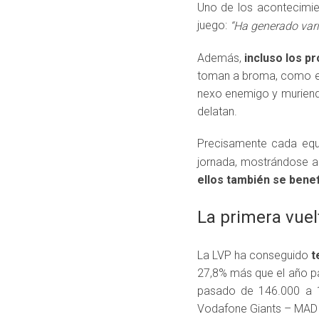
Uno de los acontecimie
juego:
“Ha generado vari
Además,
incluso los p
toman a broma, como el
nexo enemigo y muriendo 
delatan.
Precisamente cada equ
jornada, mostrándose ad
ellos también se bene
La primera vuelt
La LVP ha conseguido
t
27,8% más que el año pa
pasado de 146.000 a 1
Vodafone Giants – MAD L