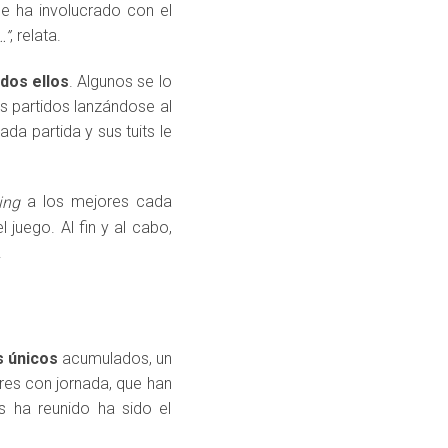
e ha involucrado con el
, relata.
…”
dos ellos
. Algunos se lo
us partidos lanzándose al
da partida y sus tuits le
a los mejores cada
ing
juego. Al fin y al cabo,
.
s únicos
acumulados, un
res con jornada, que han
 ha reunido ha sido el