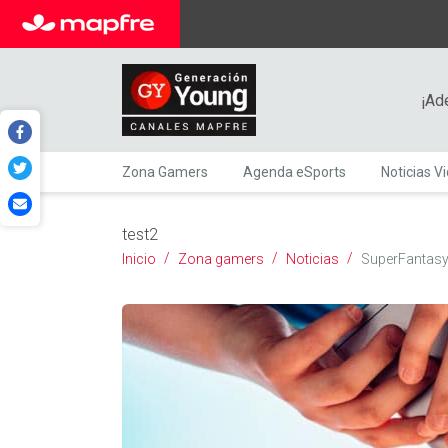
¡Ad
Zona Gamers
Agenda eSports
Noticias V
test2
Inicio
Zona gamers
Noticias
SuperFantasy: