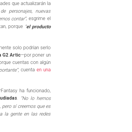
ades que actualizarán la
de personajes, nuevas
, esgrime el
emos contar”
ntan, porque
“
el producto
mente solo podrían serlo
 G2 Artic
—por poner un
porque cuentas con algún
cuenta
en una
ortante”,
rFantasy ha funcionado,
tudiadas
.
“No lo hemos
o, pero sí creemos que es
a la gente en las redes