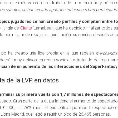
ntos que más valora es el trabajo de la comunidad y cómo s
os canales, se han creado ligas, los influencers han participado
ropios jugadores se han creado perfiles y compiten entre to
 jungla de
Giants
‘Lamabear’, que ha decidido finalizar todos s
para tratar de rebajar su puntuación: su sonrisa después de ca
ipo ha creado una liga propia en la que regalan
merchandis
emás muy activos en redes sociales y tratando de impulsar el 
fician de un aumento de las interacciones del SuperFantasy
a de la LVP, en datos
erminar su primera vuelta con 1,7 millones de espectadore
sado. Gran parte de la culpa la tiene el aumento de espectado
91.000, un 28% más. El encuentro que más telespectadores
ions Madrid, que llegó a reunir un pico de 26.465 personas.