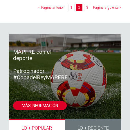
< Página anterior
1
2
3
Página siguiente >
MAPFRE con el
deporte
Patrocinador
#CopadelReyMAPFRE
MÁS INFORMACIÓN
LO + POPULAR
LO + RECIENTE