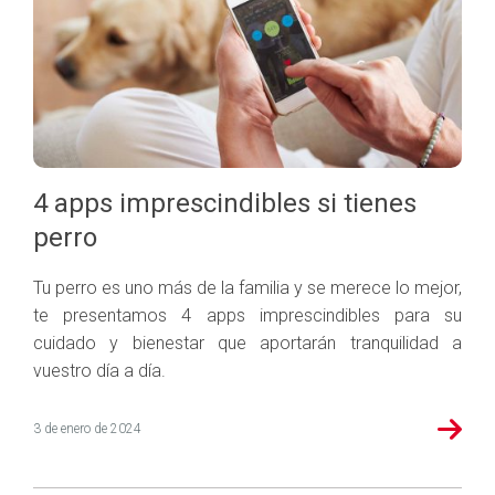
Seguros Salud
Hogar
Trabaja en Mapfre
Seguros Viajes
Salud
Planes de Futuro
4 apps imprescindibles si tienes
perro
Tu perro es uno más de la familia y se merece lo mejor,
te presentamos 4 apps imprescindibles para su
cuidado y bienestar que aportarán tranquilidad a
vuestro día a día.
3 de enero de 2024