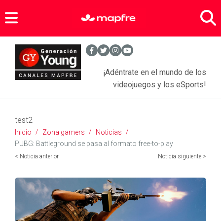
Zona Gamers
Agenda Sports
- Entrevistas Gamers
¡Adéntrate en el mundo de los
Noticias Videojuegos
- Equipamiento Gaming
videojuegos y los eSports!
Anime
test2
Tecnología
- Juegos
Inicio
Zona gamers
Noticias
- Series
Asegura tus objetos personales
- Móviles y tabletas
PUBG: Battleground se pasa al formato free-to-play
< Noticia anterior
Noticia siguiente >
- Películas
SEGUROS PARA JÓVENES
- Apps
- Comics
- Más tecnología
BLOGS MAPFRE
Seguros Hogar
Seguros Motor
SERVICIOS
Motor