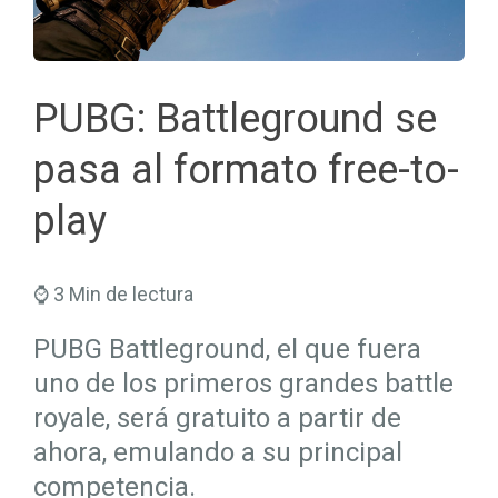
Seguros Salud
Hogar
Trabaja en Mapfre
Seguros Viajes
Salud
Planes de Futuro
PUBG: Battleground se
pasa al formato free-to-
play
⌚ 3 Min de lectura
PUBG Battleground, el que fuera
uno de los primeros grandes battle
royale, será gratuito a partir de
ahora, emulando a su principal
competencia.