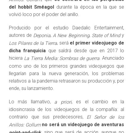
del hobbit Sméagol
durante la época en la que se
volvió loco por el poder del anillo.
Producido por el estudio Daedalic Entertainment,
autores de
,
,
y
Deponia
A New Beginning
State of Mind
, será
el primer videojuego de
Los Pilares de la Tierra
dicha franquicia
que saldrá desde que en 2017 lo
hiciera
. Anunciado
La Tierra Media: Sombras de guerra
como uno de los primeros grandes videojuegos que
llegarían para la nueva generación, los problemas
relativos a la pandemia retrasaron su producción y, por
ende, su lanzamiento.
Lo más llamativo,
, es el cambio en la
a priori
idiosincrasia de los videojuegos de la compañía: al
contrario que sus predecesores,
El Señor de los
no será un videojuego de aventuras
Anillos: Gollum
sino que será de acción, aunque no
point-and-click
,