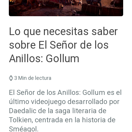
Seguros Salud
Hogar
Trabaja en Mapfre
Seguros Viajes
Salud
Planes de Futuro
Lo que necesitas saber
sobre El Señor de los
Anillos: Gollum
⌚ 3 Min de lectura
El Señor de los Anillos: Gollum es el
último videojuego desarrollado por
Daedalic de la saga literaria de
Tolkien, centrada en la historia de
Sméagol.