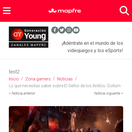
Zona Gamers
Agenda Sports
- Entrevistas Gamers
¡Adéntrate en el mundo de los
Noticias Videojuegos
- Equipamiento Gaming
videojuegos y los eSports!
Anime
test2
Tecnología
- Juegos
Inicio
Zona gamers
Noticias
- Series
Asegura tus objetos personales
- Móviles y tabletas
Lo que necesitas saber sobre El Señor de los Anillos: Gollum
< Noticia anterior
Noticia siguiente >
- Películas
SEGUROS PARA JÓVENES
- Apps
- Comics
- Más tecnología
BLOGS MAPFRE
Seguros Hogar
Seguros Motor
SERVICIOS
Motor