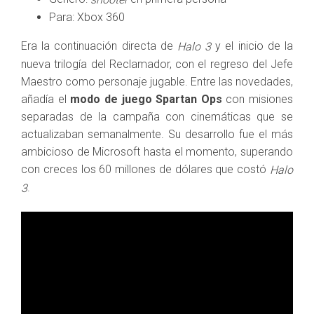
Para: Xbox 360
Era la continuación directa de
y el inicio de la
Halo 3
nueva trilogía del Reclamador, con el regreso del Jefe
Maestro como personaje jugable. Entre las novedades,
añadía el
modo de juego Spartan Ops
con misiones
separadas de la campaña con cinemáticas que se
actualizaban semanalmente. Su desarrollo fue el más
ambicioso de Microsoft hasta el momento, superando
con creces los 60 millones de dólares que costó
Halo
.
3