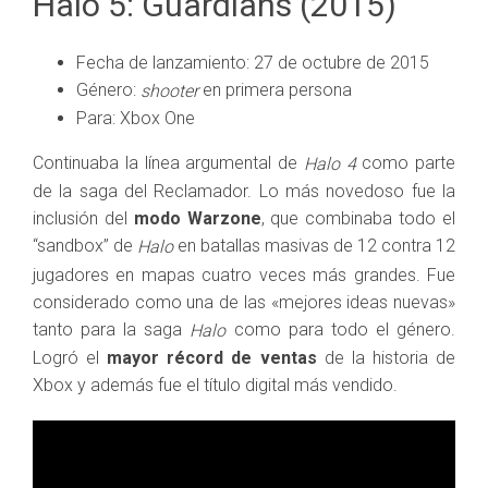
Halo 5: Guardians (2015)
Fecha de lanzamiento: 27 de octubre de 2015
Género:
en primera persona
shooter
Para: Xbox One
Continuaba la línea argumental de
como parte
Halo 4
de la saga del Reclamador. Lo más novedoso fue la
inclusión del
modo Warzone
, que combinaba todo el
“sandbox” de
en batallas masivas de 12 contra 12
Halo
jugadores en mapas cuatro veces más grandes. Fue
considerado como una de las «mejores ideas nuevas»
tanto para la saga
como para todo el género.
Halo
Logró el
mayor récord de ventas
de la historia de
Xbox y además fue el título digital más vendido.