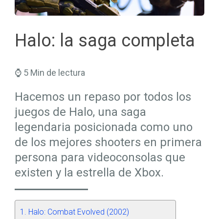
Seguros Salud
Hogar
Trabaja en Mapfre
Seguros Viajes
Salud
Halo: la saga completa
Planes de Futuro
⌚ 5 Min de lectura
Hacemos un repaso por todos los
juegos de Halo, una saga
legendaria posicionada como uno
de los mejores shooters en primera
persona para videoconsolas que
existen y la estrella de Xbox.
Halo: Combat Evolved (2002)