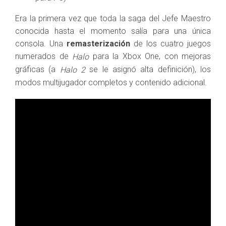
Era la primera vez que toda la saga del Jefe Maestro
conocida hasta el momento salía para una única
consola. Una
remasterización
de los cuatro juegos
numerados de
para la Xbox One, con mejoras
Halo
gráficas (a
se le asignó alta definición), los
Halo 2
modos multijugador completos y contenido adicional.