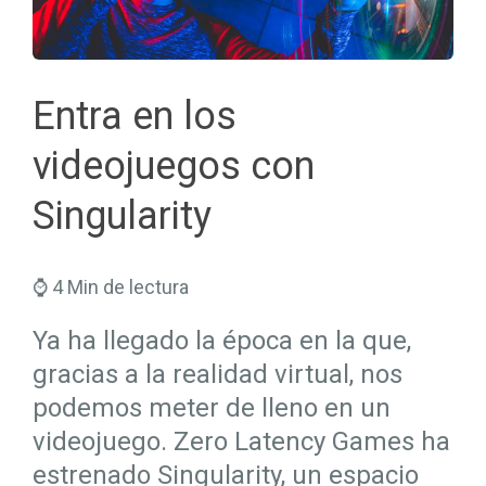
Seguros Salud
Hogar
Trabaja en Mapfre
Seguros Viajes
Salud
Planes de Futuro
Entra en los
videojuegos con
Singularity
⌚ 4 Min de lectura
Ya ha llegado la época en la que,
gracias a la realidad virtual, nos
podemos meter de lleno en un
videojuego. Zero Latency Games ha
estrenado Singularity, un espacio