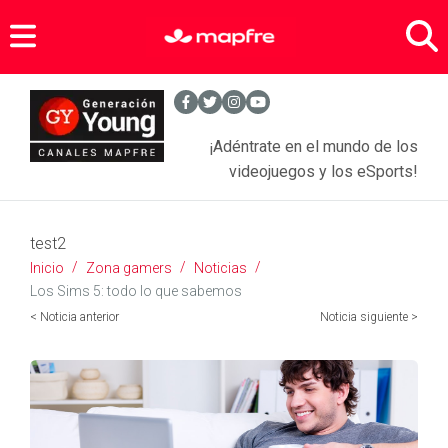
Zona Gamers
Agenda Sports
- Entrevistas Gamers
¡Adéntrate en el mundo de los
Noticias Videojuegos
- Equipamiento Gaming
videojuegos y los eSports!
Anime
test2
Tecnología
- Juegos
Inicio
Zona gamers
Noticias
- Series
Asegura tus objetos personales
- Móviles y tabletas
Los Sims 5: todo lo que sabemos
< Noticia anterior
Noticia siguiente >
- Películas
SEGUROS PARA JÓVENES
- Apps
- Comics
- Más tecnología
BLOGS MAPFRE
Seguros Hogar
Seguros Motor
SERVICIOS
Motor