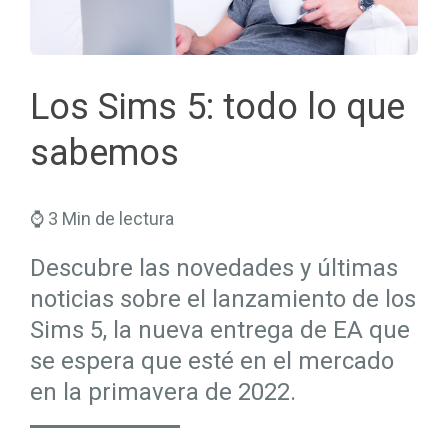
Seguros Salud
Hogar
Trabaja en Mapfre
Seguros Viajes
Salud
Planes de Futuro
Los Sims 5: todo lo que
sabemos
⌚ 3 Min de lectura
Descubre las novedades y últimas
noticias sobre el lanzamiento de los
Sims 5, la nueva entrega de EA que
se espera que esté en el mercado
en la primavera de 2022.