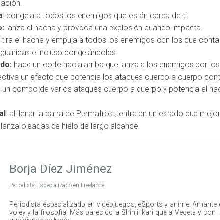
ación.
a
: congela a todos los enemigos que están cerca de ti.
o:
lanza el hacha y provoca una explosión cuando impacta.
: tira el hacha y empuja a todos los enemigos con los que cont
 guaridas e incluso congelándolos.
ado:
hace un corte hacia arriba que lanza a los enemigos por los 
 activa un efecto que potencia los ataques cuerpo a cuerpo con
e un combo de varios ataques cuerpo a cuerpo y potencia el ha
al
: al llenar la barra de Permafrost, entra en un estado que mej
lanza oleadas de hielo de largo alcance.
Borja Díez Jiménez
Periodista Especializado en Freelance
Periodista especializado en videojuegos, eSports y anime. Amante de l
voley y la filosofía. Más parecido a Shinji Ikari que a Vegeta y co