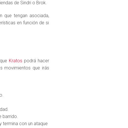
tiendas de Sindri o Brok.
ión que tengan asociada,
ísticas en función de si
 que
Kratos
podrá hacer
es movimientos que irás
o.
idad.
 barrido.
y termina con un ataque