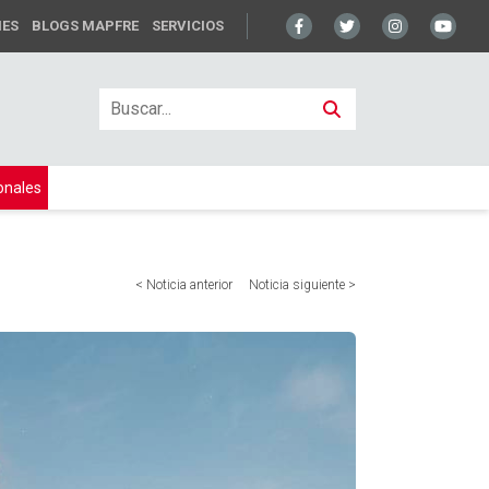
NES
BLOGS MAPFRE
SERVICIOS
onales
< Noticia anterior
Noticia siguiente >