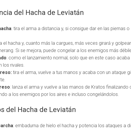
ncia del Hacha de Leviatán
hacha
: tira el arma a distancia y, si consigue dar en las piernas
ira el hacha y, cuanto más la cargues, más veces girará y golpeará
merang. Si se mejora, puede congelar a los enemigos más débile
ado
: como el lanzamiento normal, solo que en este caso acaba
 los rivales.
greso:
tira el arma, vuelve a tus manos y acaba con un ataque g
te.
reso
: lanza el arma y vuelve a las manos de Kratos finalizando 
ndo a los enemigos por los aires e incluso congelándolos.
s del Hacha de Leviatán
carcha
: embadurna de hielo el hacha y potencia los ataques a d