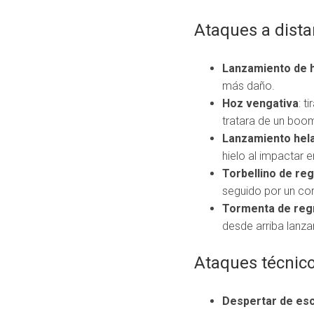
Ataques a dista
Lanzamiento de 
más daño.
Hoz vengativa
: t
tratara de un boo
Lanzamiento hel
hielo al impactar en
Torbellino de re
seguido por un cor
Tormenta de reg
desde arriba lanza
Ataques técnico
Despertar de es