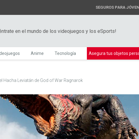
SEGUROS PARA JÓVE
éntrate en el mundo de los videojuegos y los eSports!
ideojuegos
Anime
Tecnología
Asegura tus objetos pers
el Hacha Leviatán de God of War Ragnarok