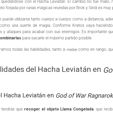
 quedándose con el Hacha Leviatán. El cambio no fue malo,
ielo forjada por runas mágicas reunidas por Brok y Sindi es muy
e puede utilizarse tanto cuerpo a cuerpo como a distancia, a
n como una suerte de magia. Conforme Kratos vaya haciénd
s y ataques para acabar con sus enemigos. Es importante q
combinarlas
para sacarle el máximo partido posible.
ramos todas las habilidades, tanto a
como en rango, qué
melee
ilidades del Hacha Leviatán en
Go
l Hacha Leviatán en
God of War Ragnarok
, tendrás que
recoger el objeto Llama Congelada
, que recib