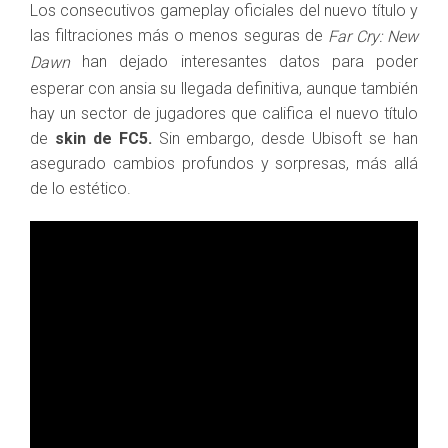
Los consecutivos gameplay oficiales del nuevo título y
las filtraciones más o menos seguras de
Far Cry: New
han dejado interesantes datos para poder
Dawn
esperar con ansia su llegada definitiva, aunque también
hay un sector de jugadores que califica el nuevo título
de
skin de FC5.
Sin embargo, desde Ubisoft se han
asegurado cambios profundos y sorpresas, más allá
de lo estético.