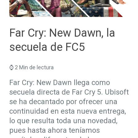
Seguros Salud
Hogar
Trabaja en Mapfre
Seguros Viajes
Salud
Planes de Futuro
Far Cry: New Dawn, la
secuela de FC5
⌚ 2 Min de lectura
Far Cry: New Dawn llega como
secuela directa de Far Cry 5. Ubisoft
se ha decantado por ofrecer una
continuidad en esta nueva entrega,
lo que resulta toda una novedad,
pues hasta ahora teníamos