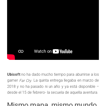
Ubisoft
no ha dado mucho tiempo para aburrirse a los
gamer
. La quinta entrega llegaba en marzo de
Far Cry
2018 y no ha pasado ni un año y ya está disponible –
desde el 15 de febrero- la secuela de aquella aventura.
Mismo mapa, mismo mundo