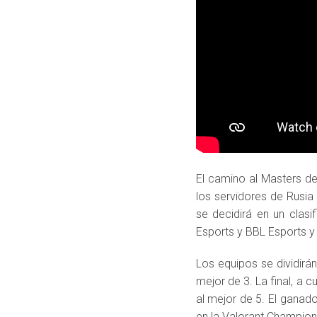
El camino al Masters d
los servidores de Rusia
se decidirá en un clas
Esports y BBL Esports y
Los equipos se dividirá
mejor de 3. La final, a c
al mejor de 5. El ganado
en la Valorant Champion