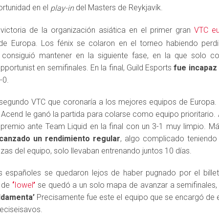
ortunidad en el
del Masters de Reykjavík.
play-in
victoria de la organización asiática en el primer gran
VTC e
 de Europa. Los fénix se colaron en el torneo habiendo per
ue consiguió mantener en la siguiente fase, en la que solo c
portunist en semifinales. En la final, Guild Esports
fue incapaz 
-0.
segundo VTC que coronaría a los mejores equipos de Europa. Fn
ro Acend le ganó la partida para colarse como equipo prioritario.
 premio ante Team Liquid en la final con un 3-1 muy limpio. Má
canzado un rendimiento regular
, algo complicado teniendo 
zas del equipo, solo llevaban entrenando juntos 10 días.
 españoles se quedaron lejos de haber pugnado por el billete 
s de
‘
Iowel
’
se quedó a un solo mapa de avanzar a semifinales, a
ldamenta’
Precisamente fue este el equipo que se encargó de e
eciseisavos.