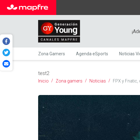
¡Ad
Zona Gamers
Agenda eSports
Noticias V
test2
Inicio
Zona gamers
Noticias
FPX y Fnatic,