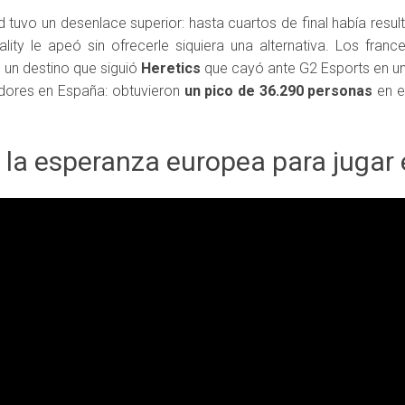
d tuvo un desenlace superior: hasta cuartos de final había result
lity le apeó sin ofrecerle siquiera una alternativa. Los fran
, un destino que siguió
Heretics
que cayó ante G2 Esports en u
adores en España: obtuvieron
un pico de 36.290 personas
en e
, la esperanza europea para jugar 