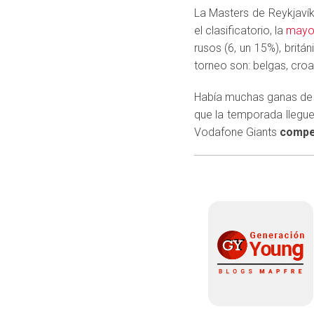
La Masters de Reykjaví
el clasificatorio, la
mayor
rusos (6, un 15%), britá
torneo son: belgas, croa
Había muchas ganas de v
que la temporada llegue 
Vodafone Giants
compet