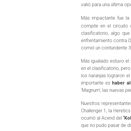
valió para una última op
Más impactante fue la 
compite en el circuito
clasificatorio, algo q
enfrentamiento contra Op
comió un contundente 3
Más igualado estuvo el 
en el clasificatorio, pe
los naranjas lograron el
importante es
haber al
‘Magnum’, las nuevas pie
Nuestros representantes
Challenger 1, la Heretic
ocurrió al Acend del
‘Ko
que no pudo pasar de di