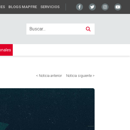
NES
BLOGS MAPFRE
SERVICIOS
onales
< Noticia anterior
Noticia siguiente >