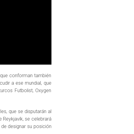
, que conforman también
udir a ese mundial, que
urcos Futbolist, Oxygen
es, que se disputarán al
de Reykjavík, se celebrará
 de designar su posición