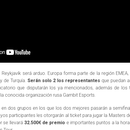
e Reykjavík será arduo. Europa forma parte de la región EMEA
 y de Turquía.
Serán solo 2 los representantes
que puedan ac
ificatorio que disputarán los ya mencionados, además de los t
 la conocida organización rusa Gambit Esports.
n en dos grupos en los que los dos mejores pasarán a semifinal
uyos participantes les otorgarán al ticket para jugar la Masters 
r se llevará
32.500€ de premio
e importantes puntos a la hora
s Tour.