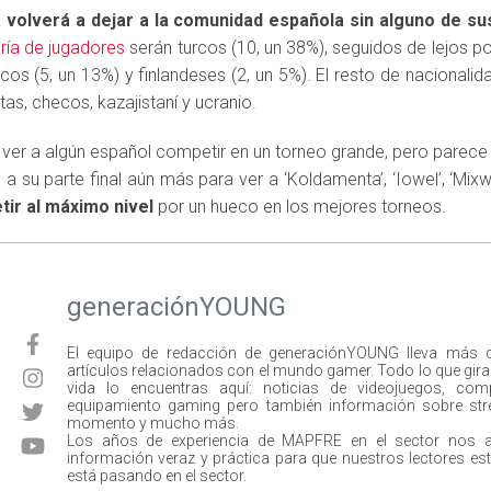
k
volverá a dejar a la comunidad española sin alguno de s
ía de jugadores
serán turcos (10, un 38%), seguidos de lejos po
nicos (5, un 13%) y finlandeses (2, un 5%). El resto de nacionali
tas, checos, kazajistaní y ucranio.
er a algún español competir en un torneo grande, pero parece
a su parte final aún más para ver a ‘Koldamenta’, ‘Iowel’, ‘Mixw
ir al máximo nivel
por un hueco en los mejores torneos.
generaciónYOUNG
El equipo de redacción de generaciónYOUNG lleva más 
artículos relacionados con el mundo gamer. Todo lo que gira e
vida lo encuentras aquí: noticias de videojuegos, com
equipamiento gaming pero también información sobre str
momento y mucho más.
Los años de experiencia de MAPFRE en el sector nos 
información veraz y práctica para que nuestros lectores est
está pasando en el sector.