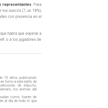
us representantes
. Para
r los suecos (7, un 18%),
dades con presencia en el
 que habrá que esperar a
ell’ o a los jugadores de
de 10 años publicando
n torno a este estilo de
peticiones de eSports,
eamers, los animes del
avalan como fuente de
én al día de todo lo que