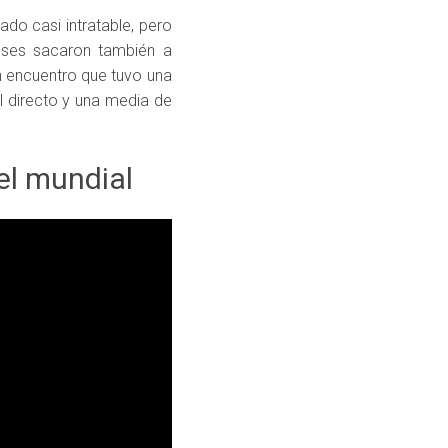
ado casi intratable, pero
ceses sacaron también a
n encuentro que tuvo una
l directo y una media de
el mundial