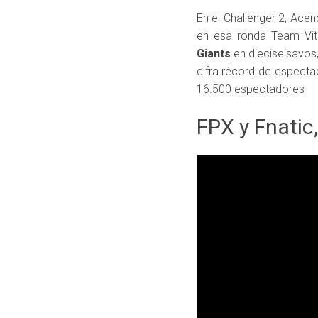
En el Challenger 2, Acen
en esa ronda Team Vita
Giants
en dieciseisavos
cifra récord de espect
16.500 espectadores
FPX y Fnatic