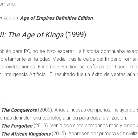
romano.
erización:
.
Age of Empires Definitive Edition
(1999)
II: The Age of Kings
mbién para PC, no se hizo esperar. La historia continuaba exa
ncretamente en la Edad Media, tras la caída del Imperio romano
ece civilizaciones. Ensemble Studios se esforzó por hacer imp
n Inteligencia Artificial. El resultado fue un éxito de ventas aú
:
(2000). Añadía nuevas campañas, incluyendo El 
: The Conquerors
más de incluir una tecnología única para cada civilización.
(2013). Venía con siete campañas más y cinco c
: The Forgotten
(2015). Aparecen por primera vez civili
: The African Kingdoms