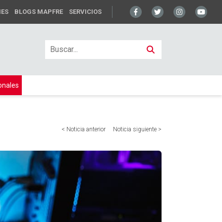
NES
BLOGS MAPFRE
SERVICIOS
onales
< Noticia anterior
Noticia siguiente >