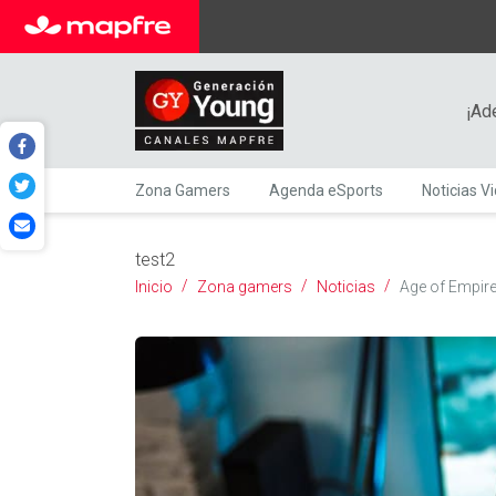
¡Ad
Zona Gamers
Agenda eSports
Noticias V
test2
Inicio
Zona gamers
Noticias
Age of Empire