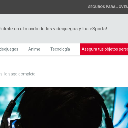
SEGUROS PARA JÓVE
éntrate en el mundo de los videojuegos y los eSports!
ideojuegos
Anime
Tecnología
Asegura tus objetos pers
s: la saga completa