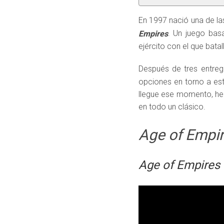
En 1997 nació una de la
. Un juego basa
Empires
ejército con el que batall
Después de tres entreg
opciones en torno a est
llegue ese momento, he
en todo un clásico.
Age of Empi
Age of Empires