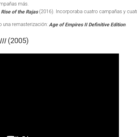
ampañas más.
(2016). Incorporaba cuatro campañas y cuatro
 Rise of the Rajas
o una remasterización:
.
Age of Empires II Definitive Edition
(2005)
II