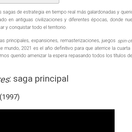
s sagas de estrategia en tiempo real más galardonadas y querid
do en antiguas civilizaciones y diferentes épocas, donde nue
ar y conquistar todo el territorio.
as principales, expansiones, remasterizaciones, juegos
spin-of
e mundo, 2021 es el año definitivo para que aterrice la cuarta
mos querido amenizar la espera repasando todos los títulos de
: saga principal
res
(1997)