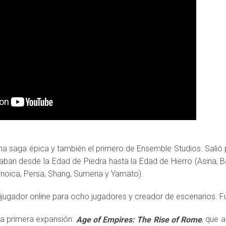
una saga épica y también el primero de Ensemble Studios. Salió
aban desde la Edad de Piedra hasta la Edad de Hierro (Asiria, Bab
Minoica, Persa, Shang, Sumeria y Yamato).
tijugador online para ocho jugadores y creador de escenarios. F
la primera expansión:
, que 
Age of Empires: The Rise of Rome