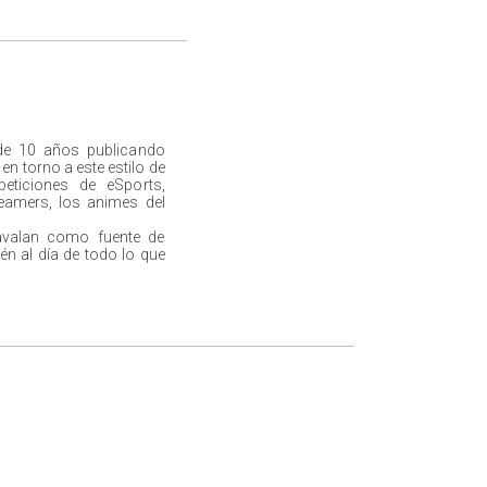
de 10 años publicando
n torno a este estilo de
peticiones de eSports,
eamers, los animes del
avalan como fuente de
én al día de todo lo que