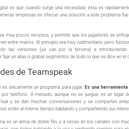
gital es que cuando surge una necesidad, ésta es rápidamente
rimeras empresas en ofrecer una solución a este problema fu
 usa muy pocos recursos, y permite que los jugadores se enfoq
enen entre manos. Al principio era muy rudimentario, pero funci
do las versiones (ya van por la tercera) e introduciendo a
fijar un alias o grabar segmentos de todo lo que se dice en el 
ades de Teamspeak
 es únicamente un programa para jugar.
Es una herramienta
 por teléfono. A menudo, aunque no se juegue, es un lugar 
tual y se dan muchas conversaciones y se comparten enlace
rios estén al mismo tiempo hablando y compartiendo sus intere
ama es un arma de doble filo, y a veces en los canales con mu
uras, con todos hablando a la vez y emitiendo sonidos para m