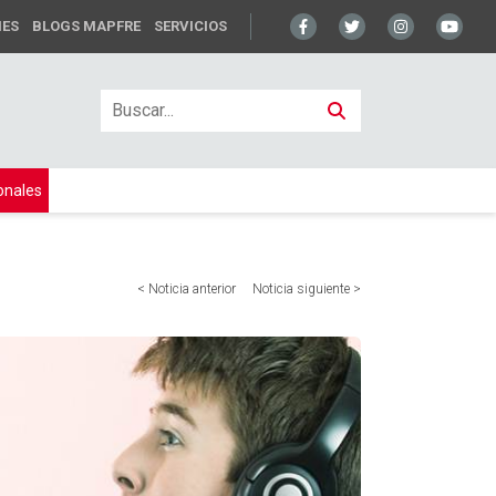
NES
BLOGS MAPFRE
SERVICIOS
onales
< Noticia anterior
Noticia siguiente >