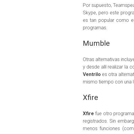
Por supuesto, Teamspe
Skype, pero este progr
es tan popular como el
programas.
Mumble
Otras alternativas inclu
y desde allí realizar la 
Ventrilo
es otra alterna
mismo tiempo con una li
Xfire
Xfire
fue otro programa 
registrados. Sin embar
menos funciones (com