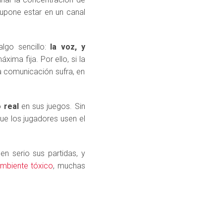
supone estar en un canal
lgo sencillo:
la voz, y
ima fija. Por ello, si la
a comunicación sufra, en
 real
en sus juegos. Sin
e los jugadores usen el
n serio sus partidas, y
ambiente tóxico
, muchas