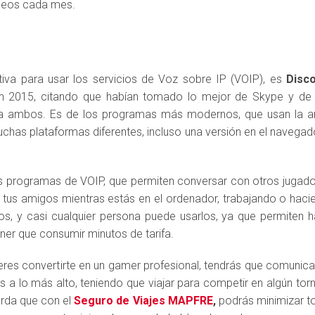
rneos cada mes.
ativa para usar los servicios de Voz sobre IP (VOIP), es
Disc
n 2015, citando que habían tomado lo mejor de Skype y de
a ambos. Es de los programas más modernos, que usan la arq
chas plataformas diferentes, incluso una versión en el navegad
es programas de VOIP, que permiten conversar con otros jugado
 tus amigos mientras estás en el ordenador, trabajando o haci
s, y casi cualquier persona puede usarlos, ya que permiten h
ener que consumir minutos de tarifa.
uieres convertirte en un gamer profesional, tendrás que comuni
s a lo más alto, teniendo que viajar para competir en algún torn
erda que con el
Seguro de Viajes MAPFRE
,
podrás minimizar to