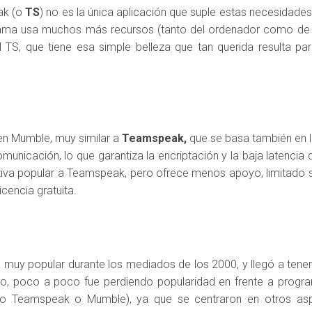
ak (o
TS
) no es la única aplicación que suple estas necesidade
ama usa muchos más recursos (tanto del ordenador como de l
 TS, que tiene esa simple belleza que tan querida resulta p
yen Mumble, muy similar a
Teamspeak,
que se basa también en l
comunicación, lo que garantiza la encriptación y la baja latencia
tiva popular a Teamspeak, pero ofrece menos apoyo, limitado 
cencia gratuita.
muy popular durante los mediados de los 2000, y llegó a tener
go, poco a poco fue perdiendo popularidad en frente a prog
o Teamspeak o Mumble), ya que se centraron en otros asp