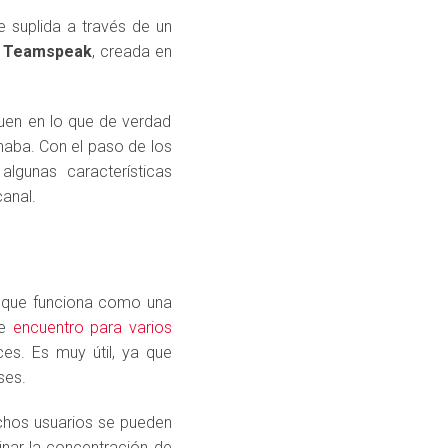
 suplida a través de un
e
Teamspeak
, creada en
uen en lo que de verdad
onaba. Con el paso de los
lgunas características
canal.
que funciona como una
de
encuentro para varios
s. Es muy útil, ya que
ses.
chos usuarios se pueden
inar la concentración de