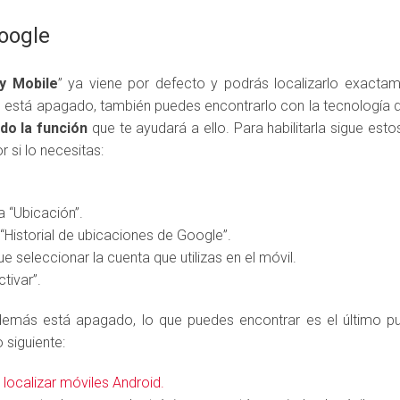
oogle
y Mobile
” ya viene por defecto y podrás localizarlo exactam
ono está apagado, también puedes encontrarlo con la tecnologí
ado la función
que te ayudará a ello. Para habilitarla sigue esto
 si lo necesitas:
a “Ubicación”.
“Historial de ubicaciones de Google”.
ue seleccionar la cuenta que utilizas en el móvil.
tivar”.
además está apagado, lo que puedes encontrar es el último pu
 siguiente:
localizar móviles Android.