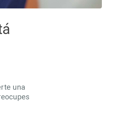
tá
erte una
preocupes