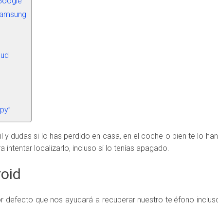
Google
Samsung
oud
py”
l y dudas si lo has perdido en casa, en el coche o bien te lo h
 intentar localizarlo, incluso si lo tenías apagado.
oid
r defecto que nos ayudará a recuperar nuestro teléfono inclu