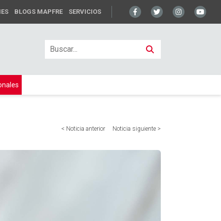
NES
BLOGS MAPFRE
SERVICIOS
onales
< Noticia anterior
Noticia siguiente >