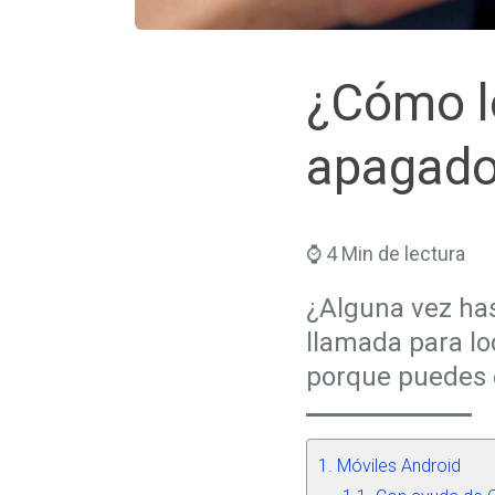
¿Cómo lo
apagad
⌚ 4 Min de lectura
¿Alguna vez has
llamada para lo
porque puedes 
Móviles Android