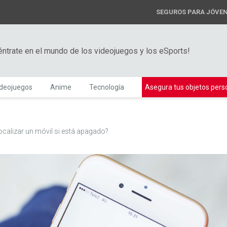
SEGUROS PARA JÓVE
éntrate en el mundo de los videojuegos y los eSports!
ideojuegos
Anime
Tecnología
Asegura tus objetos pers
calizar un móvil si está apagado?