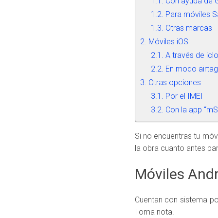
Con ayuda de 
Para móviles 
Otras marcas
Móviles iOS
A través de icl
En modo airtag
Otras opciones
Por el IMEI
Con la app “mS
Si no encuentras tu móvi
la obra cuanto antes para
Móviles Andr
Cuentan con sistema po
Toma nota.