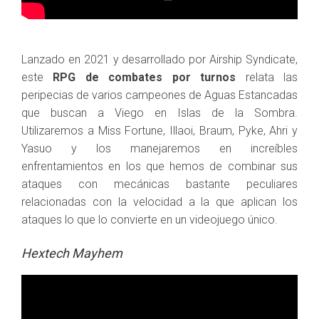
Lanzado en 2021 y desarrollado por Airship Syndicate,
este
RPG de combates por turnos
relata las
peripecias de varios campeones de Aguas Estancadas
que buscan a Viego en Islas de la Sombra.
Utilizaremos a Miss Fortune, Illaoi, Braum, Pyke, Ahri y
Yasuo y los manejaremos en increíbles
enfrentamientos en los que hemos de combinar sus
ataques con mecánicas bastante peculiares
relacionadas con la velocidad a la que aplican los
ataques lo que lo convierte en un videojuego único.
Hextech Mayhem