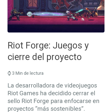
Seguros Salud
Hogar
Trabaja en Mapfre
Seguros Viajes
Salud
Planes de Futuro
Riot Forge: Juegos y
cierre del proyecto
⌚ 3 Min de lectura
La desarrolladora de videojuegos
Riot Games ha decidido cerrar el
sello Riot Forge para enfocarse en
proyectos “más sostenibles”.