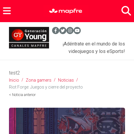
Zona Gamers
Agenda Sports
- Entrevistas Gamers
¡Adéntrate en el mundo de los
Noticias Videojuegos
- Equipamiento Gaming
videojuegos y los eSports!
Anime
test2
Tecnología
- Juegos
Inicio
Zona gamers
Noticias
- Series
Asegura tus objetos personales
- Móviles y tabletas
Riot Forge: Juegos y cierre del proyecto
< Noticia anterior
- Películas
SEGUROS PARA JÓVENES
- Apps
- Comics
- Más tecnología
BLOGS MAPFRE
Seguros Hogar
Seguros Motor
SERVICIOS
Motor