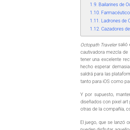
Bailarines de O
Farmacéuticos
Ladrones de O
Cazadores de 
salió 
Octopath Traveler
cautivadora mezcla de 2
tener una excelente re
hecho esperar demasiad
saldrá para las plataf
tanto para iOS como par
Y por supuesto, manten
diseñados con pixel art 
otras de la compañía, 
El juego, que se lanzó 
pueden disfrutar aquello