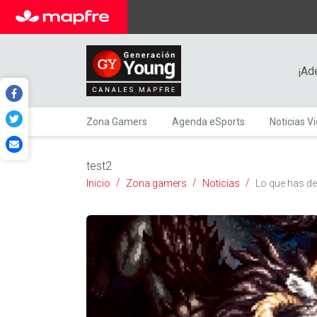
¡Ad
Zona Gamers
Agenda eSports
Noticias V
test2
Inicio
Zona gamers
Noticias
Lo que has de