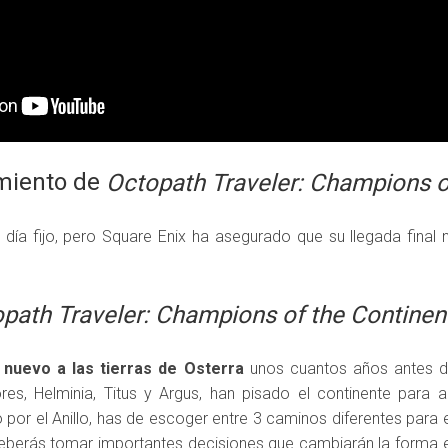
miento de
Octopath Traveler: Champions o
ía fijo, pero Square Enix ha asegurado que su llegada fina
path Traveler: Champions of the Continen
 nuevo a las tierras de Osterra
unos cuantos años antes de 
es, Helminia, Titus y Argus, han pisado el continente para 
por el Anillo, has de escoger entre 3 caminos diferentes para en
deberás tomar importantes decisiones que cambiarán la forma en