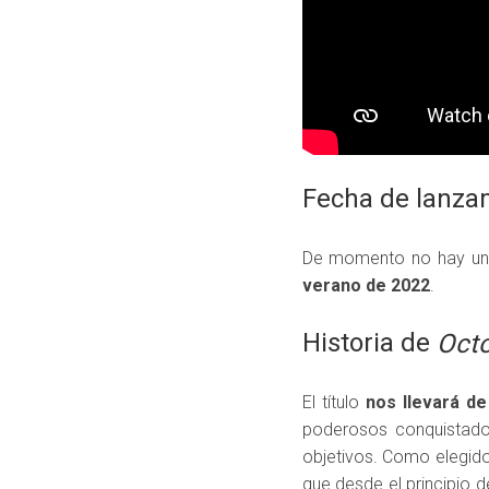
Fecha de lanza
De momento no hay un d
verano de 2022
.
Historia de
Octo
El título
nos llevará de
poderosos conquistador
objetivos. Como elegido 
que desde el principio 