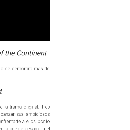
f the Continent
l no se demorará más de
t
la trama original. Tres
alcanzar sus ambiciosos
frentarte a ellos, por lo
 la que se desarrolla el