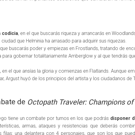
a codicia
, en el que buscarás riqueza y arrancarás en Woodland
a ciudad que Helminia ha arrasado para adquirir sus riquezas.
l que buscarás poder y empiezas en Frostlands, tratando de encont
a para gobernar totalitariamente Amberglow y al que tendrás que
, en el que ansías la gloria y comienzas en Flatlands. Aunque e
ar, Argust huyó de los principios del artista y los ciudadanos de
mbate de
Octopath Traveler: Champions of 
uego tiene un combate por turnos en los que podrás
disponer d
erísticas, armas, ataques y resistencias que deberás combi
s filas: una delantera con 4 personajes, que son los que pued