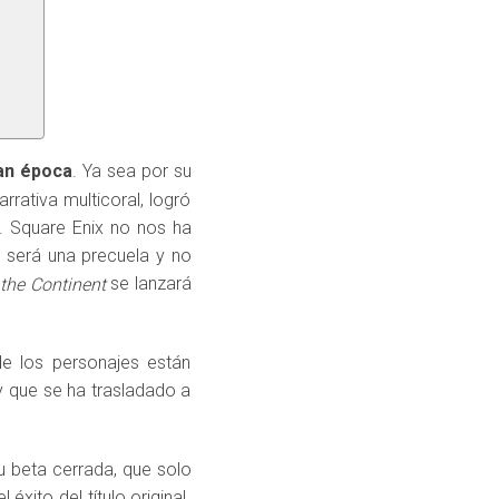
an época
. Ya sea por su
rativa multicoral, logró
. Square Enix no nos ha
 será una precuela y no
se lanzará
 the Continent
de los personajes están
 y que se ha trasladado a
u beta cerrada, que solo
xito del título original.