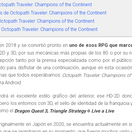
ctopath Traveler: Champions of the Continent
 de Octopath Traveler: Champions of the Continent
ctopath Traveler: Champions of the Continent
Octopath Traveler: Champions of the Continent
en 2018 y se convirtió pronto en
uno de esos RPG que marc
D y 3D, por sus mecánicas más propias de los 80 o por su nar
cepción tanto por la prensa especializada como por el público
o para disfrutar de una continuación, aunque en esta ocasión
ormas que todos esperábamos:
Octopath Traveler: Champions of
a Android.
drá el excelente estilo gráfico del anterior, ese HD-2D don
pero los entornos con 3D, el sello de identidad de la franquicia
como el
,
o
.
Dragon Quest 3
Triangle Strategy
Live a Live
originalmente en Japón en 2020, se encuentra actualmente en s
s que se registraron en su momento, que fueron muchos visto el é