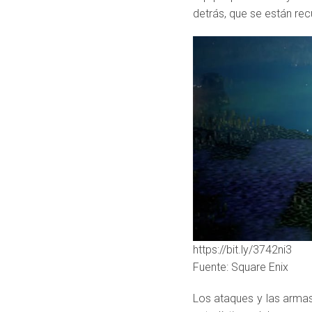
detrás, que se están re
https://bit.ly/3742ni3
Fuente: Square Enix
Los ataques y las arma