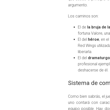
argumento.
Los caminos son:
El de
la bruja de l
fortuna Valore, un
El del
héroe
, en e
Red Wings utilizad
liberarla.
El del
dramaturgo
profesional ejempl
deshacerse de él.
Sistema de co
Como bien sabrás, el j
uno contará con caract
equipo posible. Hay do