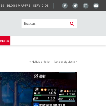
NES
BLOGS MAPFRE
SERVICIOS
onales
< Noticia anterior
Noticia siguiente >