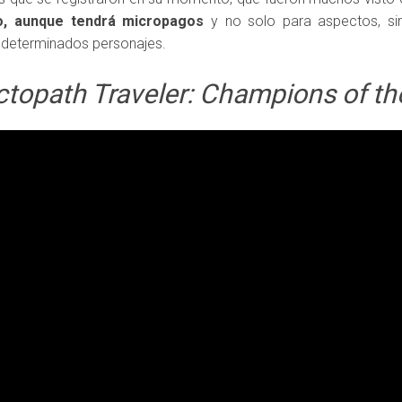
to, aunque tendrá micropagos
y no solo para aspectos, sin
 determinados personajes.
topath Traveler: Champions of th