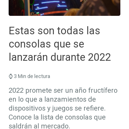
Seguros Salud
Hogar
Trabaja en Mapfre
Seguros Viajes
Salud
Planes de Futuro
Estas son todas las
consolas que se
lanzarán durante 2022
⌚ 3 Min de lectura
2022 promete ser un año fructífero
en lo que a lanzamientos de
dispositivos y juegos se refiere.
Conoce la lista de consolas que
saldrán al mercado.