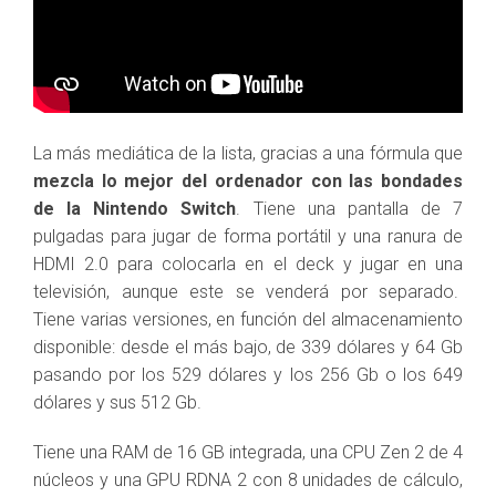
La más mediática de la lista, gracias a una fórmula que
mezcla lo mejor del ordenador con las bondades
de la Nintendo Switch
. Tiene una pantalla de 7
pulgadas para jugar de forma portátil y una ranura de
HDMI 2.0 para colocarla en el deck y jugar en una
televisión, aunque este se venderá por separado.
Tiene varias versiones, en función del almacenamiento
disponible: desde el más bajo, de 339 dólares y 64 Gb
pasando por los 529 dólares y los 256 Gb o los 649
dólares y sus 512 Gb.
Tiene una RAM de 16 GB integrada, una CPU Zen 2 de 4
núcleos y una GPU RDNA 2 con 8 unidades de cálculo,