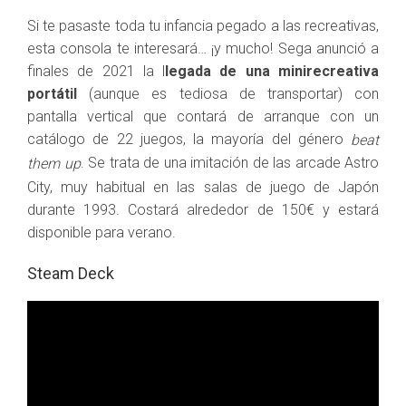
Si te pasaste toda tu infancia pegado a las recreativas,
esta consola te interesará… ¡y mucho! Sega anunció a
finales de 2021 la l
legada de una minirecreativa
portátil
(aunque es tediosa de transportar) con
pantalla vertical que contará de arranque con un
catálogo de 22 juegos, la mayoría del género
beat
. Se trata de una imitación de las arcade Astro
them up
City, muy habitual en las salas de juego de Japón
durante 1993. Costará alrededor de 150€ y estará
disponible para verano.
Steam Deck