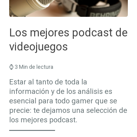
Seguros Salud
Hogar
Trabaja en Mapfre
Seguros Viajes
Salud
Planes de Futuro
Los mejores podcast de
videojuegos
⌚ 3 Min de lectura
Estar al tanto de toda la
información y de los análisis es
esencial para todo gamer que se
precie: te dejamos una selección de
los mejores podcast.