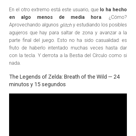
En el otro extremo está este usuario, que
lo ha hecho
en algo menos de media hora
. ¿Cómo?
Aprovechando algunos
y estudiando los posibles
glitch
agujeros que hay para saltar de zona y avanzar a la
parte final del juego. Esto no ha sido casualidad: es
fruto de haberlo intentado muchas veces hasta dar
con la tecla. Y derrota a la Bestia del Círculo como si
nada.
The Legends of Zelda: Breath of the Wild — 24
minutos y 15 segundos