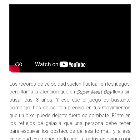
Los récords de velocidad suelen fluctuar en los juegos,
pero llama la atención que en
lleva sin
Super Meat Boy
pasar casi 3 años. Y eso que el juego es bastante
complejo: has de ser tan preciso en tus movimientos
que un pixel puede dejarte fuera de combate. Fíjate en
los reflejos de galaxia que una persona debe tener
para esquivar los obstáculos de esa forma… y a esa
velocidad. En menos de lo que tú tardas en bajar a por