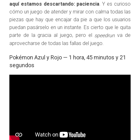
aquí estamos descartando: paciencia
. Y es curioso
cómo un juego de atender y mirar con calma todas las
piezas que hay que encajar da pie a que los usuarios
puedan pasárselo en un instante. Es cierto que le quita
parte de la gracia al juego, pero el
va de
speedrun
aprovecharse de todas las fallas del juego.
Pokémon Azul y Rojo — 1 hora, 45 minutos y 21
segundos