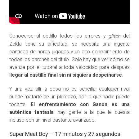
Conocerse al dedillo todos los errores y
del
glitch
Zelda tiene su dificultad: se necesita una ingente
cantidad de horas jugadas y un alto conocimiento de
todos los parches del título. Solo hay que ver cómo se
avanza por el tutorial a toda velocidad para después
llegar al castillo final sin ni siquiera despeinarse
.
Y una vez allí la cosa no es sencilla: cualquier rival
puede matarte de un plumazo, por lo que nadie puede
tocarte.
El enfrentamiento con Ganon es una
auténtica fantasía
: hay gente a la que le cuesta
incluso con un nivel bastante avanzado.
Super Meat Boy — 17 minutos y 27 segundos