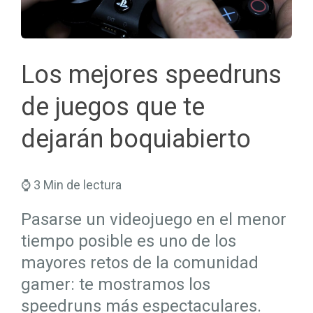
Seguros Salud
Hogar
Trabaja en Mapfre
Seguros Viajes
Salud
Planes de Futuro
Los mejores speedruns
de juegos que te
dejarán boquiabierto
⌚ 3 Min de lectura
Pasarse un videojuego en el menor
tiempo posible es uno de los
mayores retos de la comunidad
gamer: te mostramos los
speedruns más espectaculares.