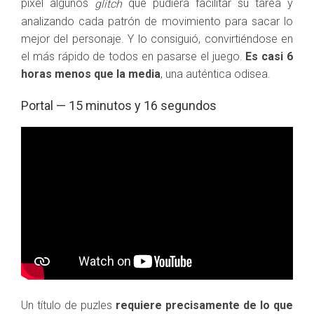
pixel algunos
que pudiera facilitar su tarea y
glitch
analizando cada patrón de movimiento para sacar lo
mejor del personaje. Y lo consiguió, convirtiéndose en
el más rápido de todos en pasarse el juego.
Es casi 6
horas menos que la media
, una auténtica odisea.
Portal — 15 minutos y 16 segundos
Un título de puzles
requiere precisamente de lo que