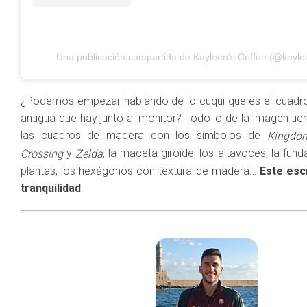
Una publicación compartida de Kayleen’s Coffee (@kayle
¿Podemos empezar hablando de lo cuqui que es el cuadr
antigua que hay junto al monitor? Todo lo de la imagen tiene
las cuadros de madera con los símbolos de
Kingdo
y
, la maceta giroide, los altavoces, la fund
Crossing
Zelda
plantas, los hexágonos con textura de madera…
Este esc
tranquilidad
.