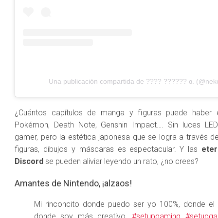
Una publicación compartida de ???? ?????? ɞ. (@nek
¿Cuántos capítulos de manga y figuras puede haber 
Pokémon, Death Note, Genshin Impact…. Sin luces LE
gamer, pero la estética japonesa que se logra a través del 
figuras, dibujos y máscaras es espectacular. Y las
ete
Discord
se pueden aliviar leyendo un rato, ¿no crees?
Amantes de Nintendo, ¡alzaos!
Mi rinconcito donde puedo ser yo 100%, donde el e
donde soy más creativo.
#setupgaming
#setupg