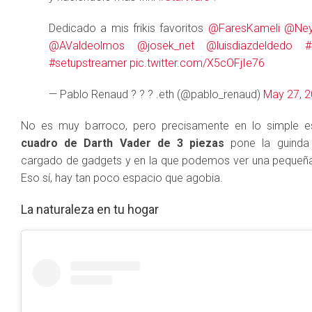
Dedicado a mis frikis favoritos
@FaresKameli
@Ney
@AValdeolmos
@josek_net
@luisdiazdeldedo
#
#setupstreamer
pic.twitter.com/X5cOFjIe76
— Pablo Renaud ? ? ? .eth (@pablo_renaud)
May 27, 
No es muy barroco, pero precisamente en lo simple e
cuadro de Darth Vader de 3 piezas
pone la guinda 
cargado de gadgets y en la que podemos ver una pequeña 
Eso sí, hay tan poco espacio que agobia.
La naturaleza en tu hogar