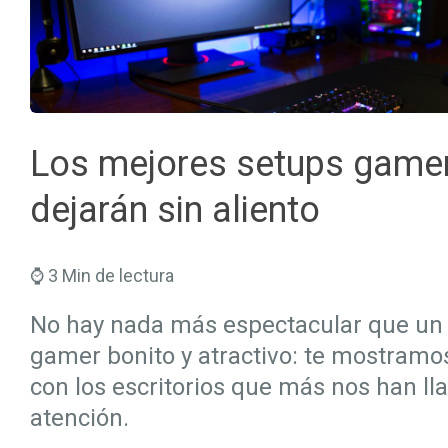
Seguros Salud
Hogar
Trabaja en Mapfre
Seguros Viajes
Salud
Planes de Futuro
Los mejores setups gamer
dejarán sin aliento
⌚ 3 Min de lectura
No hay nada más espectacular que un
gamer bonito y atractivo: te mostramos
con los escritorios que más nos han ll
atención.