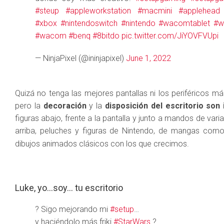
#steup
#appleworkstation
#macmini
#applehead
#xbox
#nintendoswitch
#nintendo
#wacomtablet
#w
#wacom
#benq
#8bitdo
pic.twitter.com/JiYOVFVUpi
— NinjaPixel (@ininjapixel)
June 1, 2022
Quizá no tenga las mejores pantallas ni los periféricos m
pero la
decoración
y la
disposición del escritorio son 
figuras abajo, frente a la pantalla y junto a mandos de vari
arriba, peluches y figuras de Nintendo, de mangas com
dibujos animados clásicos con los que crecimos.
Luke, yo…soy… tu escritorio
? Sigo mejorando mi
#setup
…
y haciéndolo más friki
#StarWars
?