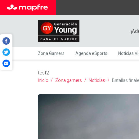
¡Ad
Zona Gamers
Agenda eSports
Noticias V
test2
Inicio
Zona gamers
Noticias
Batallas fina