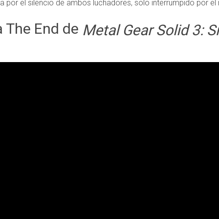
a por el silencio de ambos luchadores, solo interrumpido por el 
a The End de
Metal Gear Solid 3: S