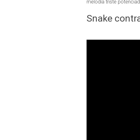
melodía triste potenciad
Snake contr