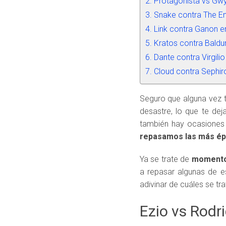
Protagonista vs Gwy
Snake contra The En
Link contra Ganon e
Kratos contra Baldu
Dante contra Virgilio
Cloud contra Sephiro
Seguro que alguna vez te
desastre, lo que te dej
también hay ocasiones 
repasamos las más ép
Ya se trate de
momento
a repasar algunas de es
adivinar de cuáles se tr
Ezio vs Rodr