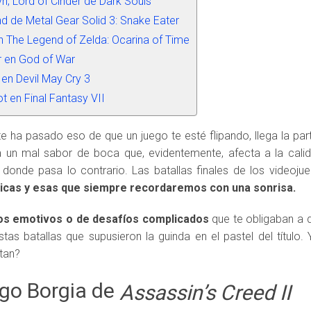
n, Lord of Cinder de Dark Souls
d de Metal Gear Solid 3: Snake Eater
n The Legend of Zelda: Ocarina of Time
r en God of War
 en Devil May Cry 3
t en Final Fantasy VII
 ha pasado eso de que un juego te esté flipando, llega la part
a un mal sabor de boca que, evidentemente, afecta a la calid
donde pasa lo contrario. Las batallas finales de los videoju
icas y esas que siempre recordaremos con una sonrisa.
s emotivos o de desafíos complicados
que te obligaban a 
tas batallas que supusieron la guinda en el pastel del título.
atan?
igo Borgia de
Assassin’s Creed II