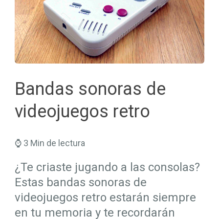
Seguros Salud
Hogar
Trabaja en Mapfre
Seguros Viajes
Salud
Planes de Futuro
Bandas sonoras de
videojuegos retro
⌚ 3 Min de lectura
¿Te criaste jugando a las consolas?
Estas bandas sonoras de
videojuegos retro estarán siempre
en tu memoria y te recordarán