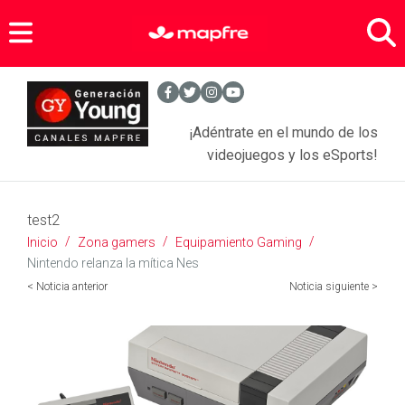
Zona Gamers
Agenda Sports
- Entrevistas Gamers
¡Adéntrate en el mundo de los
Noticias Videojuegos
- Equipamiento Gaming
videojuegos y los eSports!
Anime
test2
Tecnología
- Juegos
Inicio
Zona gamers
Equipamiento Gaming
- Series
Asegura tus objetos personales
- Móviles y tabletas
Nintendo relanza la mítica Nes
< Noticia anterior
Noticia siguiente >
- Películas
SEGUROS PARA JÓVENES
- Apps
- Comics
- Más tecnología
BLOGS MAPFRE
Seguros Hogar
Seguros Motor
SERVICIOS
Motor