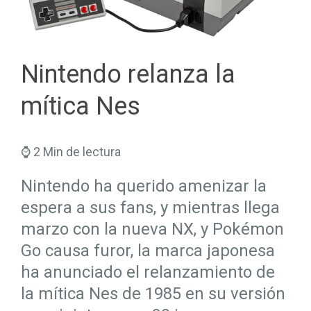
Seguros Salud
Hogar
Trabaja en Mapfre
Seguros Viajes
Salud
Planes de Futuro
Nintendo relanza la
mítica Nes
⌚ 2 Min de lectura
Nintendo ha querido amenizar la
espera a sus fans, y mientras llega
marzo con la nueva NX, y Pokémon
Go causa furor, la marca japonesa
ha anunciado el relanzamiento de
la mítica Nes de 1985 en su versión