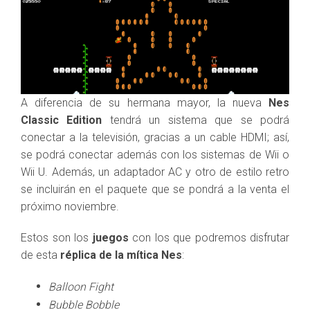
A diferencia de su hermana mayor, la nueva
Nes
Classic Edition
tendrá un sistema que se podrá
conectar a la televisión, gracias a un cable HDMI; así,
se podrá conectar además con los sistemas de Wii o
Wii U. Además, un adaptador AC y otro de estilo retro
se incluirán en el paquete que se pondrá a la venta el
próximo noviembre.
Estos son los
juegos
con los que podremos disfrutar
de esta
réplica de la mítica Nes
:
Balloon Fight
Bubble Bobble