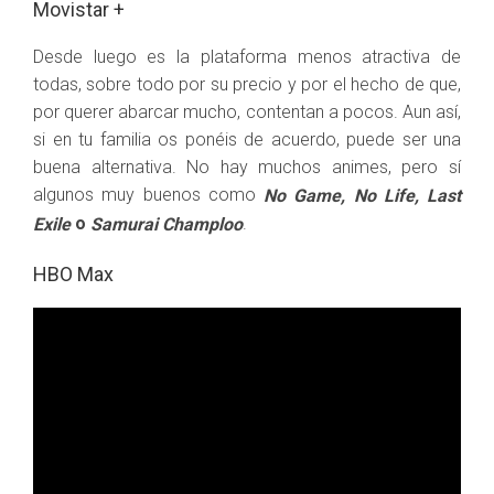
Movistar +
Desde luego es la plataforma menos atractiva de
todas, sobre todo por su precio y por el hecho de que,
por querer abarcar mucho, contentan a pocos. Aun así,
si en tu familia os ponéis de acuerdo, puede ser una
buena alternativa. No hay muchos animes, pero sí
algunos muy buenos como
No Game, No Life, Last
o
.
Exile
Samurai Champloo
HBO Max