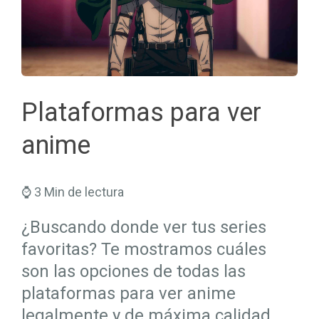
Seguros Salud
Hogar
Trabaja en Mapfre
Seguros Viajes
Salud
Planes de Futuro
Plataformas para ver
anime
⌚ 3 Min de lectura
¿Buscando donde ver tus series
favoritas? Te mostramos cuáles
son las opciones de todas las
plataformas para ver anime
legalmente y de máxima calidad.