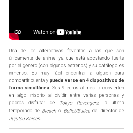
Una de las alternativas favoritas a las que son
únicamente de anime, ya que está apostando fuerte
por el género (con algunos estrenos) y su catálogo es
inmenso. Es muy fácil encontrar a alguien para
compartir cuenta y
puede verse en 4 dispositivos de
forma simultánea.
Sus 9 euros al mes lo convierten
en algo irrisorio al dividir entre varias personas y
podrás disfrutar de
, la última
Tokyo Revengers
temporada de
o
, del director de
Bleach
Bullet/Bullet
.
Jujutsu Kaisen