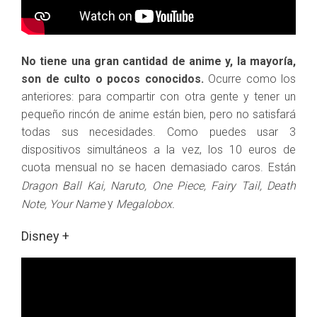
No tiene una gran cantidad de anime y, la mayoría,
son de culto o pocos conocidos.
Ocurre como los
anteriores: para compartir con otra gente y tener un
pequeño rincón de anime están bien, pero no satisfará
todas sus necesidades. Como puedes usar 3
dispositivos simultáneos a la vez, los 10 euros de
cuota mensual no se hacen demasiado caros. Están
Dragon Ball Kai, Naruto, One Piece, Fairy Tail, Death
y
Note, Your Name
Megalobox.
Disney +