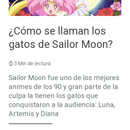
Seguros Salud
Hogar
Trabaja en Mapfre
Seguros Viajes
Salud
Planes de Futuro
¿Cómo se llaman los
gatos de Sailor Moon?
⌚ 3 Min de lectura
Sailor Moon fue uno de los mejores
animes de los 90 y gran parte de la
culpa la tienen los gatos que
conquistaron a la audiencia: Luna,
Artemis y Diana