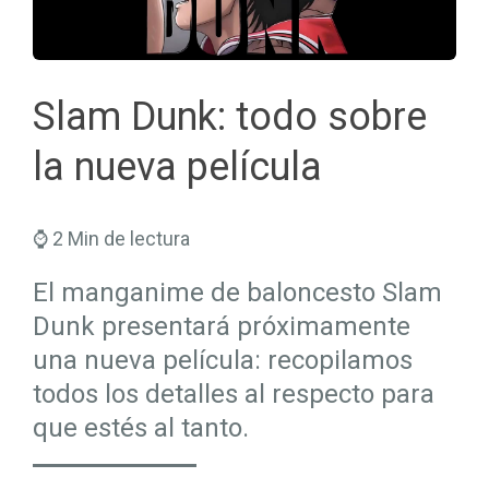
Seguros Salud
Hogar
Trabaja en Mapfre
Seguros Viajes
Salud
Planes de Futuro
Slam Dunk: todo sobre
la nueva película
⌚ 2 Min de lectura
El manganime de baloncesto Slam
Dunk presentará próximamente
una nueva película: recopilamos
todos los detalles al respecto para
que estés al tanto.