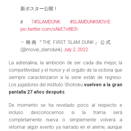
新ポスター公開！
♯7
#SLAMDUNK
#SLAMDUNKMOVIE
pic.twitter.com/xAkE7x8B3I
— 映画『THE FIRST SLAM DUNK』公式
(@movie_slamdunk)
July 2, 2022
La adrenalina, la ambición de ser cada día mejor, la
competitividad y el honor y el orgullo de la victoria que
siempre caracterizaron a la serie están de regreso.
Los jugadores del instituto Shohoku
vuelven a la gran
pantalla 27 años después
.
De momento se ha revelado poco al respecto e
incluso desconocemos si la trama será
completamente nueva o simplemente volverá a
retomar algún evento ya narrado en el anime, aunque