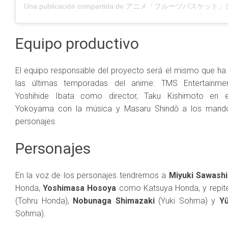
Equipo productivo
El equipo responsable del proyecto será el mismo que ha
las últimas temporadas del anime: TMS Entertainmen
Yoshihide Ibata como director, Taku Kishimoto en e
Yokoyama con la música y Masaru Shindō a los mando
personajes.
Personajes
En la voz de los personajes tendremos a
Miyuki Sawashi
Honda,
Yoshimasa Hosoya
como Katsuya Honda, y repi
(Tohru Honda),
Nobunaga Shimazaki
(Yuki Sohma) y
Y
Sohma).