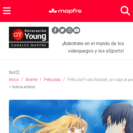
Zona Gamers
Agenda Sports
- Entrevistas Gamers
¡Adéntrate en el mundo de los
Noticias Videojuegos
- Equipamiento Gaming
videojuegos y los eSports!
Anime
test2
Tecnología
- Juegos
Inicio
Anime
Peliculas
Película Fruits Basket, un viaje al p
- Series
Asegura tus objetos personales
- Móviles y tabletas
< Noticia anterior
- Películas
SEGUROS PARA JÓVENES
- Apps
- Comics
- Más tecnología
BLOGS MAPFRE
Seguros Hogar
Seguros Motor
SERVICIOS
Motor