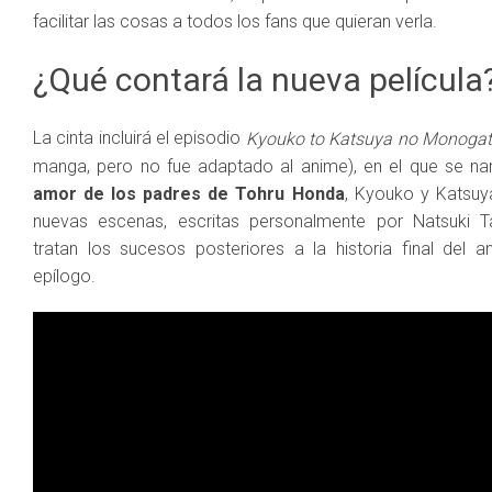
facilitar las cosas a todos los fans que quieran verla.
¿Qué contará la nueva película
La cinta incluirá el episodio
Kyouko to Katsuya no Monogat
manga, pero no fue adaptado al anime), en el que se na
amor de los padres de Tohru Honda
, Kyоuko y Katsuy
nuevas escenas, escritas personalmente por Natsuki 
tratan los sucesos posteriores a la historia final de
epílogo.