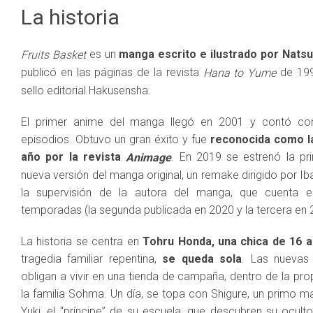
La historia
es un
manga escrito e ilustrado por Natsu
Fruits Basket
publicó en las páginas de la revista
de 199
Hana to Yume
sello editorial Hakusensha.
El primer anime del manga llegó en 2001 y contó co
episodios. Obtuvo un gran éxito y fue
reconocida como
l
año por la revista
. En 2019 se estrenó la pr
Animage
nueva versión del manga original, un remake dirigido por Ib
la supervisión de la autora del manga, que cuenta e
temporadas (la segunda publicada en 2020 y la tercera en 
La historia se centra en
Tohru Honda, una chica de 16 
tragedia familiar repentina,
se queda sola
. Las nuevas 
obligan a vivir en una tienda de campaña, dentro de la pr
la familia Sohma. Un día, se topa con Shigure, un primo m
Yuki, el “príncipe” de su escuela, que descubren su ocul