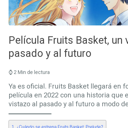
Seguros Salud
Hogar
Trabaja en Mapfre
Seguros Viajes
Salud
Planes de Futuro
Película Fruits Basket, un v
pasado y al futuro
⌚ 2 Min de lectura
Ya es oficial. Fruits Basket llegará en 
película en 2022 con una historia que 
vistazo al pasado y al futuro a modo de
¿Cuándo se estrena Fruits Basket: Prelude?