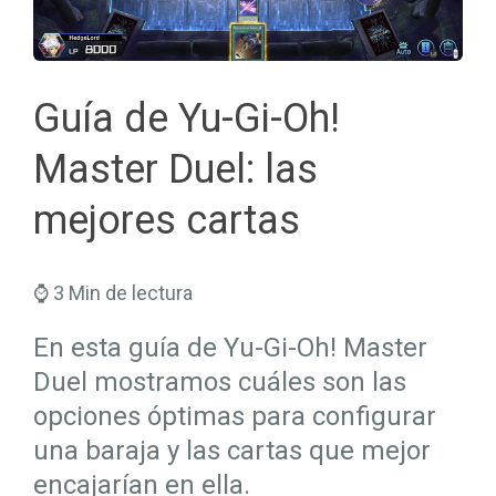
Seguros Salud
Hogar
Trabaja en Mapfre
Seguros Viajes
Salud
Planes de Futuro
Guía de Yu-Gi-Oh!
Master Duel: las
mejores cartas
⌚ 3 Min de lectura
En esta guía de Yu-Gi-Oh! Master
Duel mostramos cuáles son las
opciones óptimas para configurar
una baraja y las cartas que mejor
encajarían en ella.