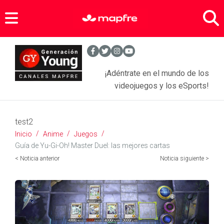
Zona Gamers
Agenda Sports
- Entrevistas Gamers
¡Adéntrate en el mundo de los
Noticias Videojuegos
- Equipamiento Gaming
videojuegos y los eSports!
Anime
test2
Tecnología
- Juegos
Inicio
Anime
Juegos
- Series
Asegura tus objetos personales
- Móviles y tabletas
Guía de Yu-Gi-Oh! Master Duel: las mejores cartas
< Noticia anterior
Noticia siguiente >
- Películas
SEGUROS PARA JÓVENES
- Apps
- Comics
- Más tecnología
BLOGS MAPFRE
Seguros Hogar
Seguros Motor
SERVICIOS
Motor